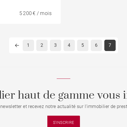
5 200 € / mois
1
2
3
4
5
6
7
ier haut de gamme vous i
 newsletter et recevez notre actualité sur l'immobilier de pre
S'INSCRIRE