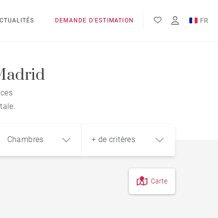
FR
CTUALITÉS
DEMANDE D'ESTIMATION
EN
ES
 Madrid
nces
tale.
Chambres
+ de critères
Carte
4
5+
m²
Exclusivité avec BARNES