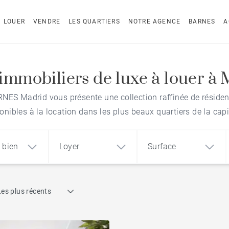
LOUER
VENDRE
LES QUARTIERS
NOTRE AGENCE
BARNES
A
immobiliers de luxe à louer à
NES Madrid vous présente une collection raffinée de réside
onibles à la location dans les plus beaux quartiers de la capi
 bien
Loyer
Surface
Recherche par référence
Les plus récents
1
2
3
m²
€
€
Appartements dans le centre