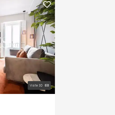
historique.
ement
Maison
Chalet
Opportunité d'investissement
Appartements avec terrasse
u et
Penthouse
Zones de premier choix
rce
Visite 3D