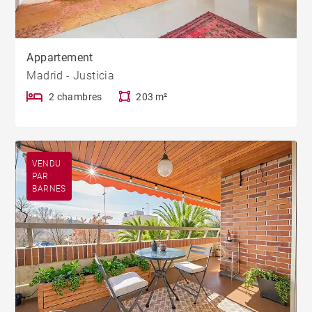
Appartement
Madrid - Justicia
2 chambres
203 m²
VENDU
PAR
BARNES