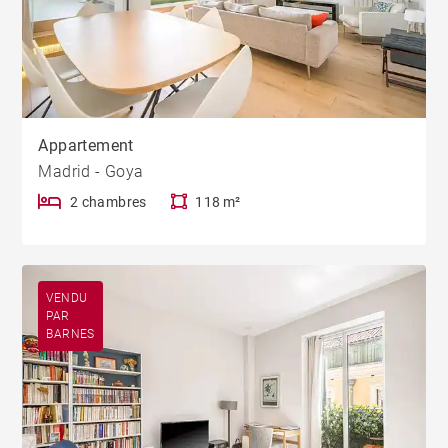
Appartement
Madrid - Goya
2 chambres
118 m²
VENDU
PAR
BARNES