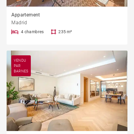
Appartement
Madrid
4 chambres
235 m²
VENDU
PAR
BARNES