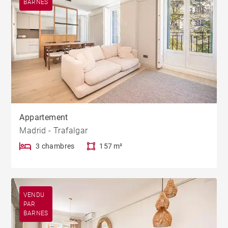
BARNES
Appartement
Madrid - Trafalgar
3 chambres
157 m²
VENDU
PAR
BARNES