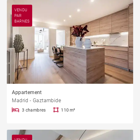
VENDU
PAR
BARNES
Appartement
Madrid - Gaztambide
3 chambres
110 m²
VENDU