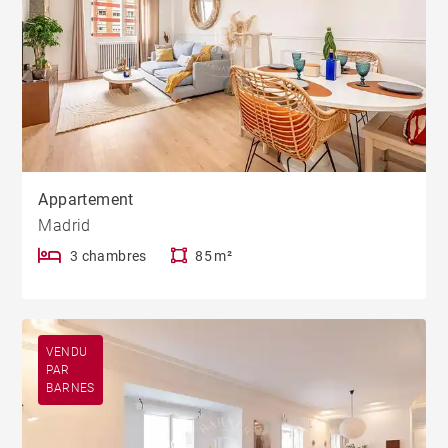
Appartement
Madrid
3 chambres
85 m²
VENDU
PAR
BARNES