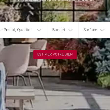
de Postal, Quartier
Budget
Surface
ESTIMER VOTRE BIEN
1
2
3
€