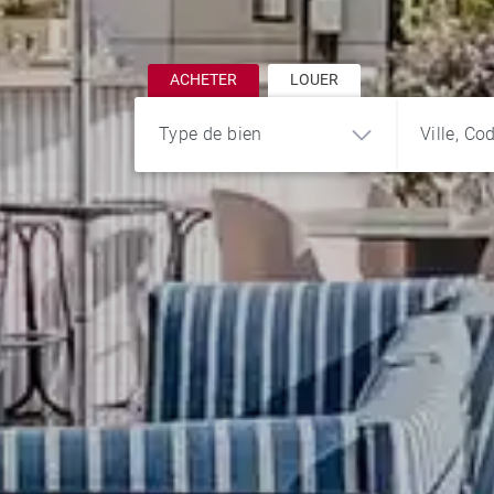
ACHETER
LOUER
Type de bien
Ville, Co
Appartement
Maison
Chalet
Bureau et
Penthouse
Propriété
commerce