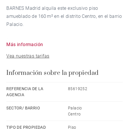
BARNES Madrid alquila este exclusivo piso
amueblado de 160 m² en el distrito Centro, en el barrio
Palacio.
Dispone de un amplio salón con grandes ventanales y
Más información
balcones que se abren a la plaza, aportando
Vea nuestras tarifas
luminosidad y una conexión directa con el entorno
monumental. La cocina, totalmente equipada con
Información sobre la propiedad
electrodomésticos modernos, se integra con estilo y
funcionalidad al conjunto del espacio.
REFERENCIA DE LA
85619252
AGENCIA
La zona de descanso se compone de dos generosos
dormitorios y dos cuartos de baño, todo ello
SECTOR/ BARRIO
Palacio
distribuido para ofrecer confort y privacidad. Entre sus
Centro
características destacan los suelos de calidad, la
TIPO DE PROPIEDAD
Piso