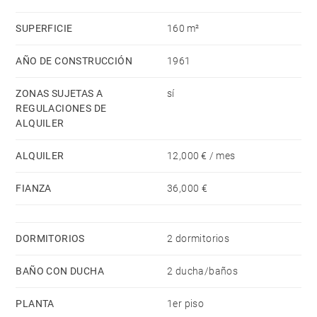
calefacción central y el aire acondicionado.
SUPERFICIE
160 m²
Disponible tanto para corta como larga estancia
(consultar disponibilidad y condiciones).
AÑO DE CONSTRUCCIÓN
1961
ZONAS SUJETAS A
sí
Para más información, puede consultar nuestra
REGULACIONES DE
página web https://www.barnes-madrid.com/es,
ALQUILER
donde encontrará una cuidada selección de pisos
ALQUILER
12,000 € / mes
exclusivos en Centro, así como consultar otras
viviendas premium en Madrid similares.
FIANZA
36,000 €
DORMITORIOS
2 dormitorios
BAÑO CON DUCHA
2 ducha/baños
PLANTA
1er piso