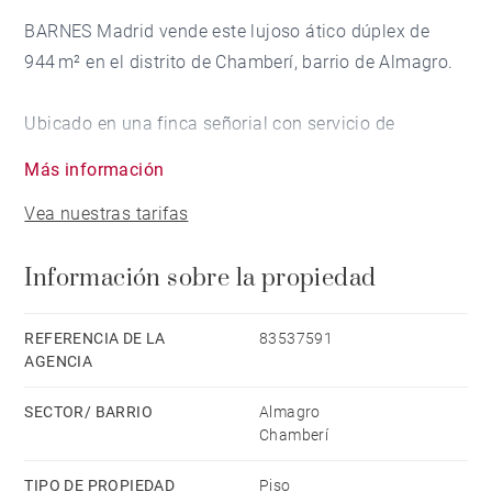
BARNES Madrid vende este lujoso ático dúplex de
944 m² en el distrito de Chamberí, barrio de Almagro.
Ubicado en una finca señorial con servicio de
seguridad las 24 horas, que garantiza privacidad y
Más información
tranquilidad a sus residentes.
Vea nuestras tarifas
La lujosa vivienda, completamente exterior y en
Información sobre la propiedad
esquina, destaca por su luminosidad y sus
espectaculares terrazas.
REFERENCIA DE LA
83537591
AGENCIA
Desde el hall de entrada se accede a un amplio salón
dividido en varios ambientes, ideal para el día a día y
SECTOR/ BARRIO
Almagro
para recibir invitados con elegancia. El comedor, de
Chamberí
líneas refinadas, se convierte en el centro de
TIPO DE PROPIEDAD
Piso