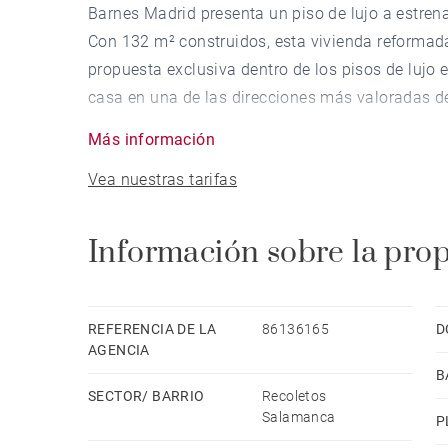
Barnes Madrid presenta un piso de lujo a estrena
Con 132 m² construidos, esta vivienda reformada 
propuesta exclusiva dentro de los pisos de lujo 
casa en una de las direcciones más valoradas de
Más información
La distribución es funcional y luminosa: tres dor
Vea nuestras tarifas
Ubicado en una primera planta exterior, disfruta
de luz y agradables vistas urbanas, un plus muy
zona.
Información sobre la pro
El área social se organiza en un amplio salón-com
cocina, semiabierta y totalmente equipada con e
REFERENCIA DE LA
86136165
D
estética y practicidad. Se entrega amueblado y li
AGENCIA
B
compradores que buscan una casa de lujo en Mad
SECTOR/ BARRIO
Recoletos
Salamanca
P
En prestaciones, cuenta con calefacción central