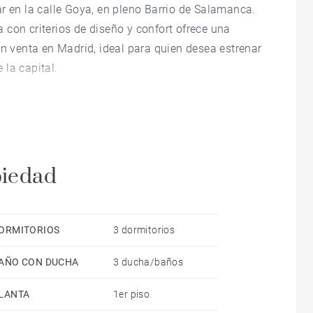
r en la calle Goya, en pleno Barrio de Salamanca.
con criterios de diseño y confort ofrece una
en venta en Madrid, ideal para quien desea estrenar
 la capital.
mitorios (dos en suite) y tres baños completos.
 de dos balcones a la calle que aportan gran entrada
 demandado en las viviendas de lujo en venta de la
piedad
edor, perfecto para la vida diaria y para recibir. La
lectrodomésticos de primeras marcas, equilibra
ORMITORIOS
3 dormitorios
sto para entrar a vivir, una ventaja para
AÑO CON DUCHA
3 ducha/baños
rid sin obras ni esperas.
LANTA
1er piso
, aire acondicionado y ascensor, garantizando