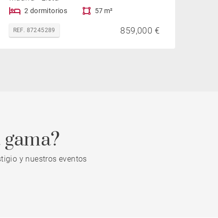
2 dormitorios
57 m²
859,000 €
REF. 87245289
a gama?
tigio y nuestros eventos