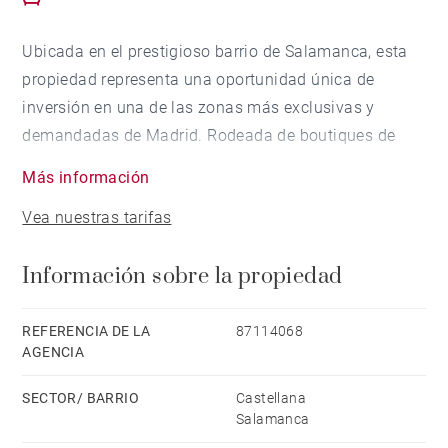
Ubicada en el prestigioso barrio de Salamanca, esta
propiedad representa una oportunidad única de
inversión en una de las zonas más exclusivas y
demandadas de Madrid. Rodeada de boutiques de
lujo, restaurantes gourmet y servicios premium, la
Más información
ubicación garantiza una alta demanda de alquiler y
Vea nuestras tarifas
una revalorización constante, siendo especialmente
atractiva para profesionales y expatriados. La
Información sobre la propiedad
excelente conexión con transporte público y las
principales vías de la ciudad facilita el acceso,
incrementando el atractivo tanto para residentes
REFERENCIA DE LA
87114068
AGENCIA
como para arrendatarios.
SECTOR/ BARRIO
Castellana
La propiedad, de 191 m² con gran potencial de
Salamanca
reforma, ofrece amplios espacios diáfanos, techos