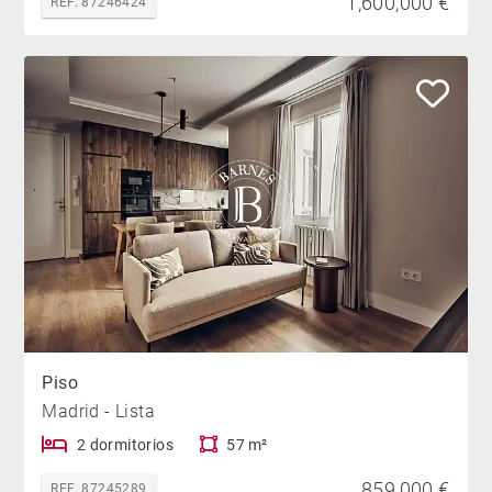
1,600,000 €
REF. 87246424
Piso
Madrid - Lista
2 dormitorios
57 m²
859,000 €
REF. 87245289