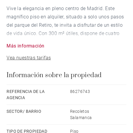
Vive la elegancia en pleno centro de Madrid. Este
magnífico piso en alquiler, situado a solo unos pasos
del parque del Retiro, te invita a disfrutar de un estilo
de vida único. Con 300 m² útiles, dispone de cuatro
dormitorios amplios y luminosos, pensados para
Más información
ofrecerte confort y distinción. Los cuatro baños, con
Vea nuestras tarifas
acabados de primera calidad, aportan sofisticación y
bienestar en cada detalle.
Información sobre la propiedad
El gran salón-comedor independiente es ideal para
compartir momentos especiales en familia o con
REFERENCIA DE LA
86276743
AGENCIA
invitados. Su moderna cocina, equipada con
electrodomésticos de última generación, hará que
SECTOR/ BARRIO
Recoletos
cada comida sea un auténtico placer. A ello se suma
Salamanca
un práctico lavadero y una terraza orientada al oeste,
TIPO DE PROPIEDAD
Piso