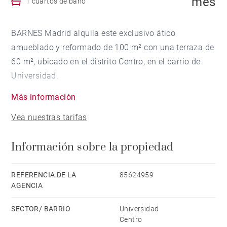
mes
1 cuartos de baño
BARNES Madrid alquila este exclusivo ático
amueblado y reformado de 100 m² con una terraza de
60 m², ubicado en el distrito Centro, en el barrio de
Universidad.
Más información
Situado en la última planta de un edificio clásico de
Vea nuestras tarifas
principios del siglo XX, esta lujosa propiedad ofrece
un ambiente único gracias a su decoración artística y
Información sobre la propiedad
diseño personalizado. La amplia terraza, orientada al
sur, permite disfrutar de vistas panorámicas a los
cielos de Madrid y de una agradable vida al aire libre.
REFERENCIA DE LA
85624959
AGENCIA
El interior se distribuye en un salón-comedor con
SECTOR/ BARRIO
Universidad
cocina integrada y acceso directo a la terraza,
Centro