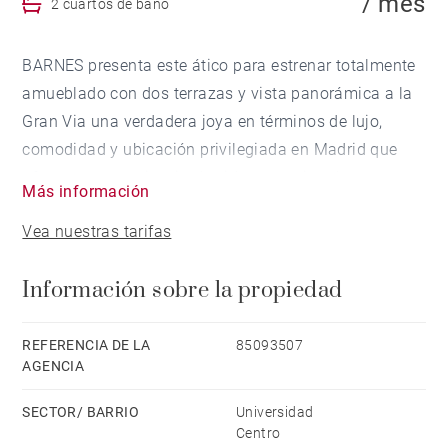
/ mes
2 cuartos de baño
BARNES presenta este ático para estrenar totalmente
amueblado con dos terrazas y vista panorámica a la
Gran Via una verdadera joya en términos de lujo,
comodidad y ubicación privilegiada en Madrid que
ofrece una experiencia de vida excepcional.
Más información
Vea nuestras tarifas
Totalmente amueblado y equipado para entrar a vivir,
este ático se encuentra listo para habitar, con una
Información sobre la propiedad
decoración exclusiva y todo lo necesario para tu
comodidad diaria.
REFERENCIA DE LA
85093507
AGENCIA
Sus dos habitaciones y dos terrazas proporcionan un
espacio confortable. Las dos terrazas están
SECTOR/ BARRIO
Universidad
conectada a la zona social con vista panoramica a la
Centro