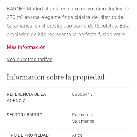
BARNES Madrid alquila este exclusivo ático dúplex de
270 m² en una elegante finca clásica del distrito de
Salamanca, en el prestigioso barrio de Recoletos. Esta
propiedad de lujo representa la perfecta fusión entre
diseño contemporáneo, calidez y funcionalidad,
Más información
ofreciendo un estilo de vida sofisticado en una de las
Vea nuestras tarifas
zonas más codiciadas de Madrid.
Información sobre la propiedad
Los suelos de madera natural, las amplias cristaleras
y los acabados de alta gama aportan una atmósfera
de luminosidad, amplitud y confort en cada estancia.
REFERENCIA DE LA
85566445
AGENCIA
Este ático dúplex, disponible sin amueblar, permite al
inquilino personalizar el espacio a su gusto,
SECTOR/ BARRIO
Recoletos
adaptándolo a su estilo de vida y necesidades.
Salamanca
TIPO DE PROPIEDAD
Ático