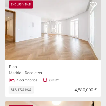
otras viviendas exclusivas en Recoletos y las zonas
EXCLUSIVIDAD
más prestigiosas de Madrid.
Piso
Madrid - Recoletos
4 dormitorios
244 m²
4,880,000 €
REF. 87251025