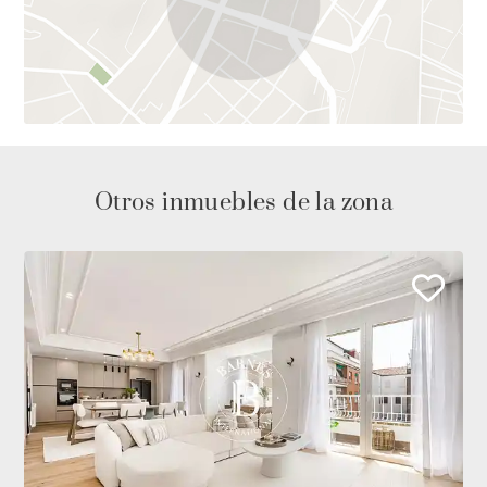
La vivienda dispone además de una zona de servicio
independiente con dormitorio, así como lavandería y
área de planchado completamente equipadas.
En la planta inferior se desarrolla una completa zona
de bienestar con piscina interior climatizada,
Otros inmuebles de la zona
gimnasio equipado con maquinaria de última
generación, zona de descanso, área de masajes,
hammam y sauna.
El exterior es uno de los grandes protagonistas de la
propiedad. El jardín, con árboles centenarios y
vegetación consolidada, crea un entorno único que
transmite calma y privacidad. La zona de la piscina
exterior, equipada con tumbonas de madera,