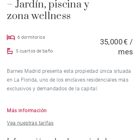
– Jardín, piscina y
zona wellness
6 dormitorios
35,000 € /
mes
5 cuartos de baño
Barnes Madrid presenta esta propiedad única situada
en La Florida, uno de los enclaves residenciales más
exclusivos y demandados de la capital.
Implantada sobre una parcela de más de 3.500 m², la
Más información
vivienda ofrece un entorno de absoluta privacidad,
Vea nuestras tarifas
rodeada de un jardín consolidado con arbolado
maduro. La casa, con aproximadamente 550 m² útiles