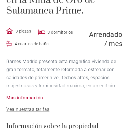
en la Milla de Oro de
Salamanca Prime.
3 piezas
3 dormitorios
Arrendado
/ mes
4 cuartos de baño
Barnes Madrid presenta esta magnífica vivienda de
gran formato, totalmente reformada a estrenar con
calidades de primer nivel, techos altos, espacios
majestuosos y luminosidad máxima, en un edificio
señorial del barrio de Salamanca entre las calles
Más información
Serrano y Paseo de la castellana.
Vea nuestras tarifas
Cuenta con 400 m2, una distribución elegante y
Información sobre la propiedad
acabados de lujo, en la zona prime por excelencia de