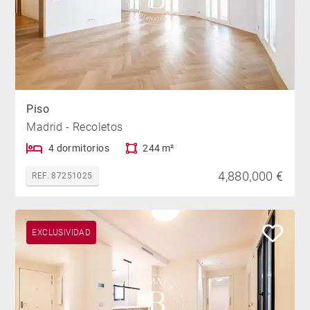
Edificio representativo que cuenta con portero físico,
jardín, ascensor y montacargas.
el piso tiene también un trastero en la planta superior
y plazas de garaje en la calle Serrano a pocos metros
Piso
de la finca.
Madrid - Recoletos
Le invitamos a visitarlo así como a nuestro portal de
4 dormitorios
244 m²
Barnes madrid donde podrá descubrir nuestra
4,880,000 €
REF. 87251025
selección de las viviendas más exclusivas de la
ciudad.
EXCLUSIVIDAD