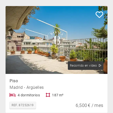
Recorrido en vídeo
Piso
Madrid - Argüelles
4 dormitorios
187 m²
6,500 € / mes
REF. 87252619