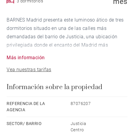
mes
3 dormitorios
BARNES Madrid presenta este luminoso ático de tres
dormitorios situado en una de las calles más
demandadas del barrio de Justicia, una ubicación
privilegiada donde el encanto del Madrid más
auténtico convive con una vibrante oferta
Más información
gastronómica, cultural y comercial.
Vea nuestras tarifas
Ubicada en la última planta de un edificio con
Información sobre la propiedad
ascensor y servicio de conserjería, la vivienda destaca
por su carácter único, sus agradables espacios
exteriores y la luminosidad que aporta su orientación
REFERENCIA DE LA
87076207
AGENCIA
sur. Sus vigas de madera vistas, presentes en gran
parte de la vivienda, aportan personalidad y un
SECTOR/ BARRIO
Justicia
marcado carácter arquitectónico, creando una
Centro