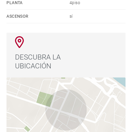
PLANTA
4piso
Entramos al dormitorio principal, nos encontramos
ASCENSOR
sí
con el baño y un amplio vestidor con armarios a
ambos lados que dan acceso a la zona de descanso.
El baño de la suit totalmente reformado con plato de
ducha y un amplio lavabo en tonos naturales y
DESCUBRA LA
gentiles.
UBICACIÓN
*DISPONIBLE 1 DE SEPTIEMBRE 2025
En la zona tambien encontramos todo tipo de
trasporte publico.
Te invitamos a visitar nuestra web www.barnes-
madrid.com donde podrás encontrar viviendas únicas