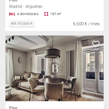
Piso
Madrid - Argüelles
4 dormitorios
187 m²
6,500 € / mes
REF. 87252619
Piso