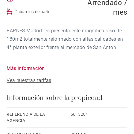
Arrendado /
mes
2 cuartos de baño
BARNES Madrid les presenta este magnifico piso de
180m2 totalmente reformado con altas calidades en
4ª planta exterior frente al mercado de San Anton.
Ubicado en uno de los barrios mas emblemáticos de
Más información
Madrid, con tiendas de ropa, comercios de
Vea nuestras tarifas
alimentación, boutiques y mercados populares todo a
un paso.
Información sobre la propiedad
Entramos a un hall abierto de techos alto que funden
a la izquierda el salón y a la derecha una espectacular
REFERENCIA DE LA
6615204
AGENCIA
cristalera de 4 hojas que oscilan para dar acceso a la
cocina.