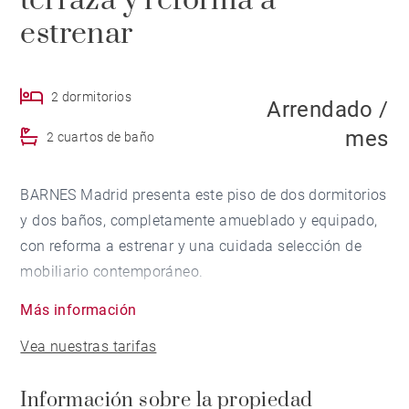
terraza y reforma a
estrenar
2 dormitorios
Arrendado /
mes
2 cuartos de baño
BARNES Madrid presenta este piso de dos dormitorios
y dos baños, completamente amueblado y equipado,
con reforma a estrenar y una cuidada selección de
mobiliario contemporáneo.
Más información
La vivienda ofrece una distribución funcional y
Vea nuestras tarifas
espacios bien aprovechados. Al entrar, nos recibe una
luminosa sala de estar con sofá cama y televisión,
Información sobre la propiedad
que se conecta con una agradable terraza-patio