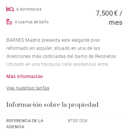
4 dormitorios
7,500 € /
mes
4 cuartos de baño
BARNES Madrid presenta este elegante piso
reformado en alquiler, situado en una de las
direcciones más codiciadas del barrio de Recoletos.
Ubicado en una tranquila calle residencial entre
Velázquez y Lagasca, a escasos pasos del Parque del
Más información
Retiro, esta propiedad combina la elegancia de una
Vea nuestras tarifas
finca clásica con las comodidades de una reforma
contemporánea de alta calidad.
Información sobre la propiedad
La vivienda destaca por su amplio salón
completamente exterior, concebido como un espacio
REFERENCIA DE LA
87031328
AGENCIA
abierto y luminoso que integra diferentes ambientes