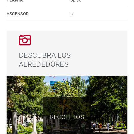
PLANTA
3piso
baños en la vivienda.
ASCENSOR
sí
Los suelos originales de pino melis y parquet aportan
personalidad, calidez y carácter a cada estancia,
integrándose perfectamente con la reforma realizada
y realzando el encanto de la arquitectura clásica del
DESCUBRA LOS
edificio.
ALREDEDORES
La propiedad dispone de aire acondicionado por
conductos, calefacción central y excelentes calidades
constructivas, garantizando el máximo confort
durante todo el año. Se encuentra en una finca
representativa con ascensor y servicio de portería.
RECOLETOS
Su ubicación es, sin duda, uno de sus mayores
atractivos. Situada en pleno Recoletos, a pocos