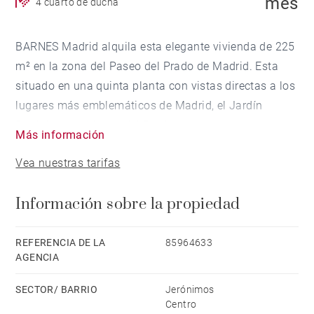
mes
4 cuarto de ducha
BARNES Madrid alquila esta elegante vivienda de 225
m² en la zona del Paseo del Prado de Madrid. Esta
situado en una quinta planta con vistas directas a los
lugares más emblemáticos de Madrid, el Jardín
Botánico y el Museo del Prado.
Más información
Vea nuestras tarifas
Esta lujosa vivienda exterior de estilo clásico, cuenta
con 4 dormitorios, 4 baños, techos de doble altura,
Información sobre la propiedad
una elegante fachada y unos ventanales de suelo a
techo en las estancias principales inundan el la lujosa
vivienda de luz natural.
REFERENCIA DE LA
85964633
AGENCIA
El despacho destaca por sus coloridos suelos de
SECTOR/ BARRIO
Jerónimos
azulejo, y la cocina, equipada con electrodomésticos
Centro