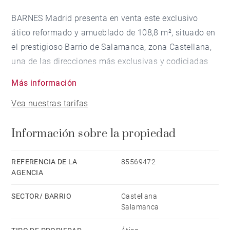
BARNES Madrid presenta en venta este exclusivo
ático reformado y amueblado de 108,8 m², situado en
el prestigioso Barrio de Salamanca, zona Castellana,
una de las direcciones más exclusivas y codiciadas
de Madrid.
Más información
Vea nuestras tarifas
La vivienda destaca por su amplia terraza privada, un
espacio privilegiado para disfrutar del aire libre y de
Información sobre la propiedad
vistas despejadas excepcionales. Gracias a su
orientación estratégica y al diseño arquitectónico que
maximiza la entrada de luz natural, todas las
REFERENCIA DE LA
85569472
AGENCIA
estancias se llenan de luminosidad, creando un
ambiente cálido, elegante y sofisticado.
SECTOR/ BARRIO
Castellana
Salamanca
El inmueble incluye una plaza de garaje en la propia