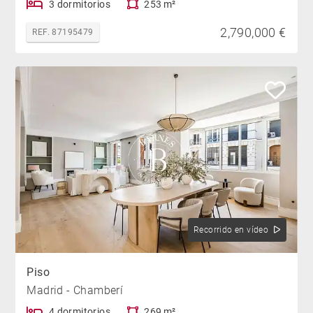
3 dormitorios
253 m²
2,790,000 €
REF. 87195479
Recorrido en vídeo
Piso
Madrid - Chamberí
4 dormitorios
269 m²