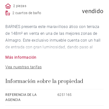
2 piezas
vendido
2 cuartos de baño
BARNES presenta este maravilloso ático con terraza
de 148m² en venta en una de las mejores zonas de
Almagro. Este exclusivo inmueble cuenta con un hall
de entrada con gran luminosidad, dando paso al
estupendo salón de doble altura y separando
Más información
ambientes totalmente acristalado al exterior y con
Vea nuestras tarifas
acceso directo a la terraza. El piso cuenta con una
terraza de 13m² alicatada y cuidada con toldo
Información sobre la propiedad
eléctrico e hilo musical, para aprovechar de los 300
días de sol en Madrid. Pasando por amplio y
luminoso pasillo, encontramos la cocina totalmente
REFERENCIA DE LA
6251165
AGENCIA
amueblada y equipada, con mucha luz y y capacidad
de almacenaje. A continuación encontramos la zona