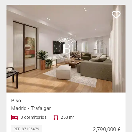
Piso
Madrid - Trafalgar
3 dormitorios
253 m²
2,790,000 €
REF. 87195479