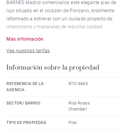
BARNES Madrid comercializa este elegante piso de
lujo situado en el corazón de Ponzano, totalmente
reformado a estrenar con un cuidado proyecto de
interiorismo y materiales de máxima calidad.
Más información
La propiedad cuenta con 110 m² excelentemente
Vea nuestras tarifas
distribuidos, con abundante luz natural y orientación
exterior. Ofrece 3 dormitorios y 2 baños completos,
Información sobre la propiedad
diseñados para garantizar amplitud, comodidad y una
atmósfera sofisticada en cada estancia.
REFERENCIA DE LA
87016665
AGENCIA
La reforma integral ha sido ejecutada con un alto
nivel de detalle, incorporando acabados premium,
SECTOR/ BARRIO
Rios Rosas
carpintería contemporánea, iluminación
Chamberí
cuidadosamente integrada y soluciones funcionales
TIPO DE PROPIEDAD
Piso
que aportan equilibrio entre diseño y confort.