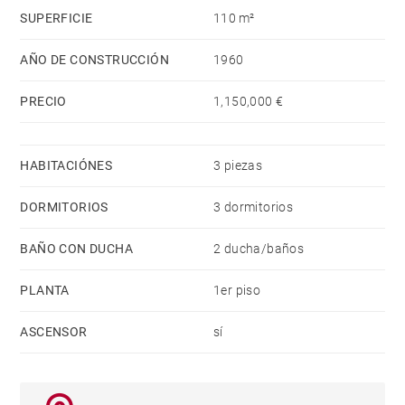
SUPERFICIE
110 m²
Ubicada en una de las áreas más exclusivas y
cotizadas de Chamberí, la vivienda disfruta de un
AÑO DE CONSTRUCCIÓN
1960
entorno privilegiado, rodeado de restaurantes,
PRECIO
1,150,000 €
comercios, servicios y excelentes conexiones con toda
Madrid.
HABITACIÓNES
3 piezas
Una oportunidad excepcional para estrenar una
DORMITORIOS
3 dormitorios
vivienda de alto nivel en una de las mejores zonas de
la capital.
BAÑO CON DUCHA
2 ducha/baños
PLANTA
1er piso
ASCENSOR
sí