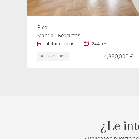
Piso
Madrid - Recoletos
4 dormitorios
244 m²
4,880,000 €
REF. 87251025
¿Le in
Suscríbase a nuestro bo