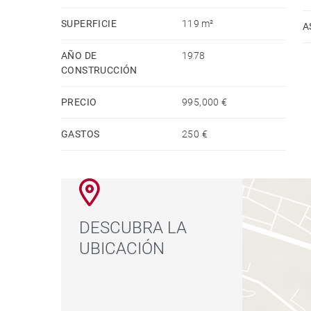
SUPERFICIE
119 m²
A
Todo el mobiliario está incluido, con un criterio 
AÑO DE
1978
Plaza de garaje incluida en el precio.
CONSTRUCCIÓN
PRECIO
995,000 €
Si busca un piso en el que no tenga que tomar n
merece una visita.
GASTOS
250 €
DESCUBRA LA
UBICACIÓN