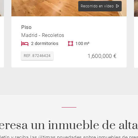
Recorrido en vídeo
Piso
Madrid - Recoletos
2 dormitorios
100 m²
1,600,000 €
REF. 87246424
teresa un inmueble de alt
letín y reciba las últimas novedades sobre inmuebles de pres