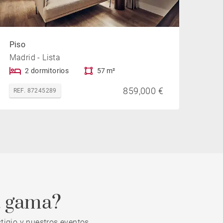
Piso
Madrid - Lista
2 dormitorios
57 m²
859,000 €
REF. 87245289
a gama?
tigio y nuestros eventos