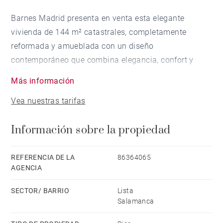
Barnes Madrid presenta en venta esta elegante
vivienda de 144 m² catastrales, completamente
reformada y amueblada con un diseño
contemporáneo que combina elegancia, confort y
funcionalidad.
Más información
Vea nuestras tarifas
Situada en la primera planta de un edificio
representativo, esta propiedad exterior destaca por su
Información sobre la propiedad
luminosidad y una cuidada distribución que
aprovecha al máximo cada espacio.
REFERENCIA DE LA
86364065
AGENCIA
Dispone de tres amplios dormitorios dobles, tres
baños completos, una moderna cocina totalmente
SECTOR/ BARRIO
Lista
equipada con electrodomésticos de alta gama, un
Salamanca
cuarto de lavado independiente y una agradable