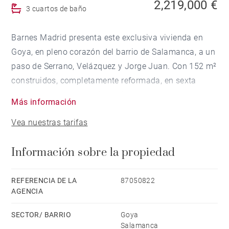
2,219,000 €
3 cuartos de baño
Barnes Madrid presenta este exclusiva vivienda en
Goya, en pleno corazón del barrio de Salamanca, a un
paso de Serrano, Velázquez y Jorge Juan. Con 152 m²
construidos, completamente reformada, en sexta
planta exterior y con orientación sureste.
Más información
Vea nuestras tarifas
La luz es lo primero que se nota al entrar. La
orientación sureste y la altura de la planta garantizan
Información sobre la propiedad
que el sol acompañe la vivienda durante gran parte
del día, algo que en un piso urbano no es un detalle
menor. El salón-comedor, amplio y bien
REFERENCIA DE LA
87050822
AGENCIA
proporcionado, tiene salida directa a la terraza
exterior, lo que le da una continuidad hacia el exterior
SECTOR/ BARRIO
Goya
que multiplica la sensación de espacio.
Salamanca