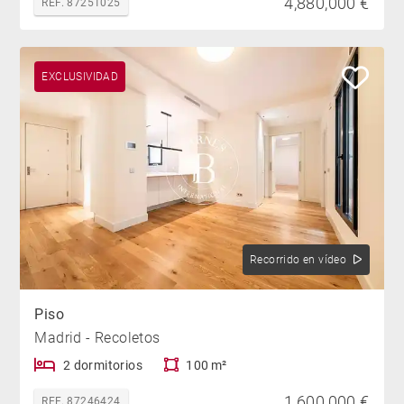
4,880,000 €
REF. 87251025
EXCLUSIVIDAD
Recorrido en vídeo
Piso
Madrid - Recoletos
2 dormitorios
100 m²
1,600,000 €
REF. 87246424