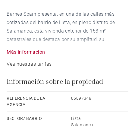
Barnes Spain presenta, en una de las calles más
cotizadas del barrio de Lista, en pleno distrito de
Salamanca, esta vivienda exterior de 153 m²
catastrales que destaca por su amplitud, su
distribución bien pensada y el valor añadido de contar
Más información
con plaza de garaje en la propia finca, algo
Vea nuestras tarifas
especialmente apreciado en la zona.
Información sobre la propiedad
Situada en una tercera planta de un edificio de 1977
con ascensor y portería, la vivienda se encuentra,
actualmente, en la fase final de una reforma integral y
REFERENCIA DE LA
86897348
AGENCIA
se entregará completamente amueblada y con la
cocina equipada, lista para entrar a vivir.
SECTOR/ BARRIO
Lista
Salamanca
Al recorrer la vivienda, nos encontramos con una