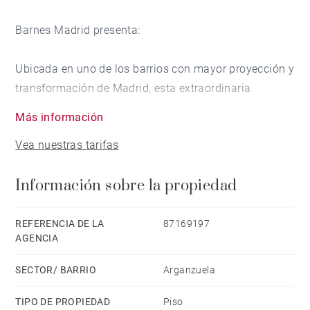
Barnes Madrid presenta:
Ubicada en uno de los barrios con mayor proyección y
transformación de Madrid, esta extraordinaria
vivienda completamente reformada ofrece el equilibrio
Más información
perfecto entre diseño contemporáneo, amplitud y
Vea nuestras tarifas
calidad de vida. Situada en Arganzuela, una zona que
combina el dinamismo urbano con amplias zonas
Información sobre la propiedad
verdes y una excelente conexión con el centro de la
ciudad, esta propiedad representa una magnífica
oportunidad tanto para residencia habitual como para
REFERENCIA DE LA
87169197
AGENCIA
inversión patrimonial.
SECTOR/ BARRIO
Arganzuela
La vivienda dispone de cuatro amplios dormitorios,
cuidadosamente distribuidos para ofrecer confort,
TIPO DE PROPIEDAD
Piso