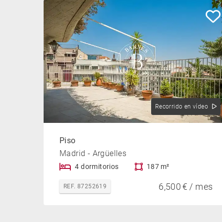
Recorrido en vídeo
Piso
Madrid - Argüelles
4 dormitorios
187 m²
6,500 € / mes
REF. 87252619