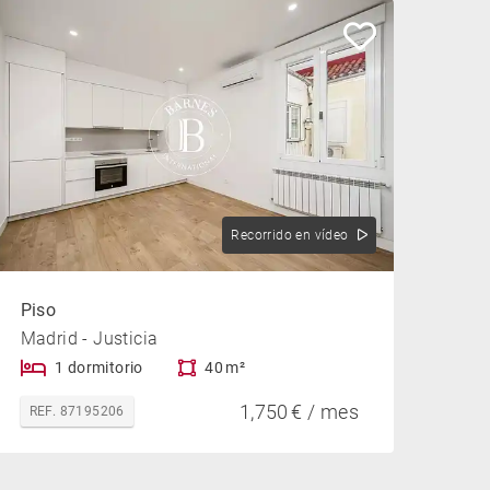
Recorrido en vídeo
Piso
Madrid - Justicia
1 dormitorio
40 m²
1,750 € / mes
REF. 87195206