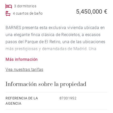
3 dormitorios
5,450,000 €
4 cuartos de baño
BARNES presenta esta exclusiva vivienda ubicada en
una elegante finca clásica de Recoletos, a escasos
pasos del Parque de El Retiro, una de las ubicaciones
más prestigiosas y demandadas de Madrid. Una
propiedad donde la arquitectura señorial, la reforma
Más información
integral de altísimo nivel y la comodidad de contar
Vea nuestras tarifas
con dos plazas de garaje en la misma finca se
combinan para ofrecer un producto verdaderamente
Información sobre la propiedad
excepcional en el mercado actual.
La vivienda cuenta con 220 m² construidos y ha sido
completamente reformada bajo la dirección de un
REFERENCIA DE LA
87001952
AGENCIA
estudio de arquitectura reconocido por trabajar con
estándares de calidad premium, cuidando cada