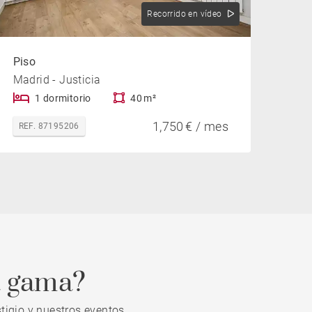
Recorrido en vídeo
Piso
Madrid - Justicia
1 dormitorio
40 m²
1,750 € / mes
REF. 87195206
a gama?
tigio y nuestros eventos