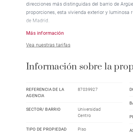
direcciones más distinguidas del barrio de Argü
proporciones, esta vivienda exterior y luminosa 
de Madrid.
Más información
Distribuida en cuatro dormitorios —uno de ellos
Vea nuestras tarifas
la propiedad ofrece amplitud y funcionalidad si
de gran capacidad, la chimenea del salón y la ter
conforman un hogar pensado para quienes apreci
Información sobre la pro
Reformada en 2009 con criterios de calidad, inc
óptimo aislamiento térmico y acústico, así com
REFERENCIA DE LA
87039927
D
vida cotidiana.
AGENCIA
B
SECTOR/ BARRIO
Universidad
El edificio, con portero y guardia de seguridad 
Centro
P
adaptado, garantiza seguridad y tranquilidad pl
desde la propiedad completa una oferta verdade
TIPO DE PROPIEDAD
Piso
A