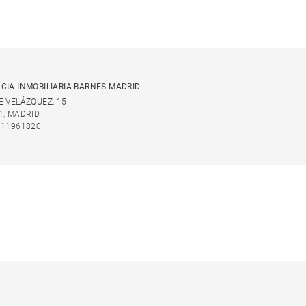
CIA INMOBILIARIA BARNES MADRID
E VELÁZQUEZ, 15
1, MADRID
911961820