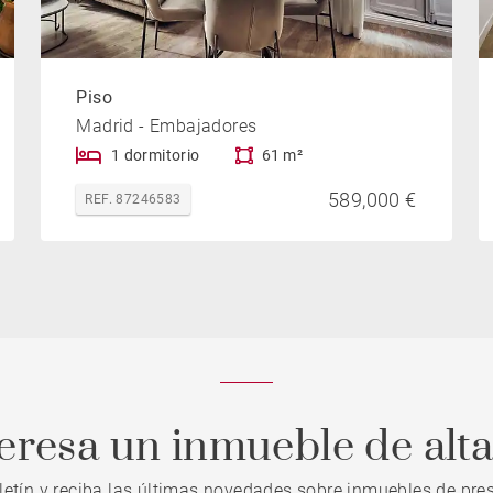
Piso
Madrid - Embajadores
1 dormitorio
61 m²
589,000 €
REF. 87246583
teresa un inmueble de alt
letín y reciba las últimas novedades sobre inmuebles de pres