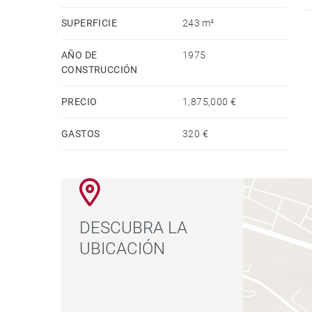
SUPERFICIE
243 m²
Enclavada en la Glorieta de Ruiz Giménez —con
—, la ubicación es inmejorable: a escasos minuto
AÑO DE
1975
zonas culturales y una excelente red de transport
CONSTRUCCIÓN
para vivir como para invertir en una de las zona
PRECIO
1,875,000 €
GASTOS
320 €
DESCUBRA LA
UBICACIÓN