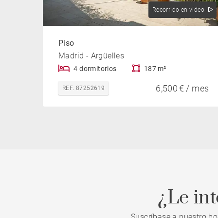
Recorrido en vídeo
Piso
Madrid - Argüelles
4 dormitorios
187 m²
6,500 € / mes
REF. 87252619
¿Le in
Suscríbase a nuestro bo