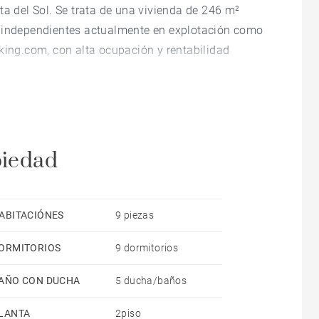
ta del Sol. Se trata de una vivienda de 246 m²
s independientes actualmente en explotación como
king.com, con alta ocupación y rentabilidad
histórico construido en 1890, combina el encanto de
lidad inmediata. Su posición privilegiada, en el eje
l, lo convierte en un activo de primer orden tanto
piedad
s.
ABITACIÓNES
9 piezas
ORMITORIOS
9 dormitorios
uipado, ideal para estancias en pareja o viajeros
AÑO CON DUCHA
5 ducha/baños
 con acabados de calidad. Actualmente
lataformas de alquiler vacacional.
LANTA
2piso