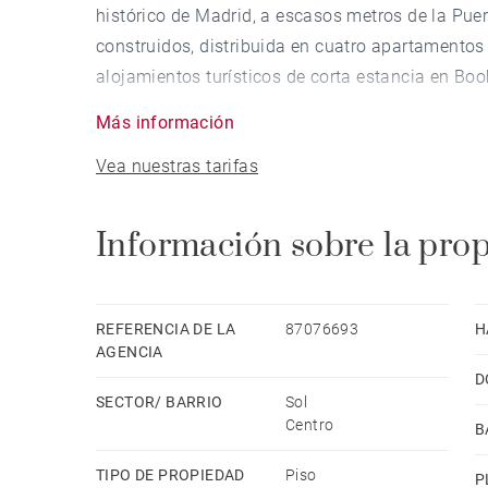
histórico de Madrid, a escasos metros de la Puer
construidos, distribuida en cuatro apartamento
alojamientos turísticos de corta estancia en Boo
contrastada.
Más información
Vea nuestras tarifas
El inmueble, ubicado en un edificio de carácter 
la arquitectura clásica madrileña con una rentabi
comercial y turístico más demandado de la capita
Información sobre la pro
para inversores nacionales como internacionale
LOS CUATRO APARTAMENTOS
REFERENCIA DE LA
87076693
H
AGENCIA
D
Apartamento A — 23 m²
SECTOR/ BARRIO
Sol
Estudio acogedor y funcional, cuidadosamente eq
Centro
B
individuales. Máxima optimización del espacio
comercializado con excelentes valoraciones en p
TIPO DE PROPIEDAD
Piso
P