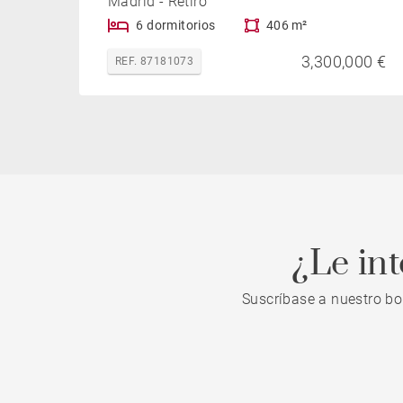
Madrid - Retiro
6 dormitorios
406 m²
3,300,000 €
REF. 87181073
¿Le in
Suscríbase a nuestro bo