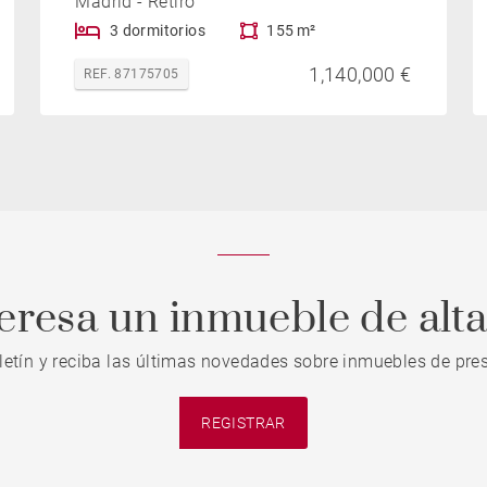
Madrid - Retiro
3 dormitorios
155 m²
1,140,000 €
REF. 87175705
teresa un inmueble de alt
letín y reciba las últimas novedades sobre inmuebles de pres
REGISTRAR