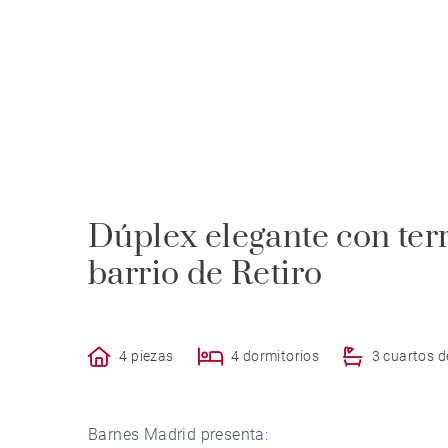
Dúplex elegante con terr
barrio de Retiro
4 piezas
4 dormitorios
3 cuartos 
Barnes Madrid presenta: