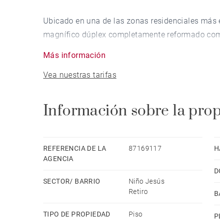
Ubicado en una de las zonas residenciales más exc
magnífico dúplex completamente reformado com
distribución excepcional en un entorno privilegia
Más información
Vea nuestras tarifas
La propiedad se desarrolla en dos plantas, ofre
dentro de la ciudad. Dispone de cuatro amplios 
cuidadosamente diseñados para aportar comodida
Información sobre la pro
Uno de sus principales atractivos es su terraza p
clima de Madrid, así como su plaza de garaje en 
REFERENCIA DE LA
87169117
H
zona.
AGENCIA
D
SECTOR/ BARRIO
Niño Jesús
La zona social destaca por su luminosidad y am
Retiro
B
fluida con el comedor y la terraza, creando un a
el entretenimiento. La cocina, moderna y totalme
TIPO DE PROPIEDAD
Piso
P