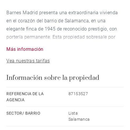
Barnes Madrid presenta una extraordinaria vivienda
en el corazón del barrio de Salamanca, en una
elegante finca de 1945 de reconocido prestigio, con
portería permanente. Esta propiedad sobresale por
sus generosas proporciones, sus acabados de lujo y
Más información
su completa reforma integral: lista para entrar a vivir y
Vea nuestras tarifas
disfrutar desde el primer día.
Información sobre la propiedad
La zona de día invita a la vida en común: un luminoso
salón-comedor con acceso directo a terraza, una
espléndida cocina independiente con comedor propio
REFERENCIA DE LA
87153527
AGENCIA
—perfecta para uso familiar o para recibir—, y una
versátil sala polivalente adaptable como habitación
SECTOR/ BARRIO
Lista
adicional o sala de TV, con baño completo incluido.
Salamanca