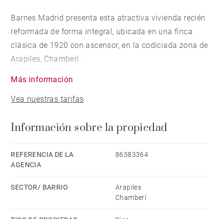
Barnes Madrid presenta esta atractiva vivienda recién
reformada de forma integral, ubicada en una finca
clásica de 1920 con ascensor, en la codiciada zona de
Arapiles, Chamberí.
Más información
Con una superficie construida de 60 m², esta planta
Vea nuestras tarifas
baja interior ha sido rediseñada para ofrecer un hogar
funcional, acogedor y completamente equipado, ideal
Información sobre la propiedad
tanto para vivir como para invertir.
La reforma integral contempla un salón-comedor con
REFERENCIA DE LA
86383364
AGENCIA
cocina abierta totalmente equipada, dos dormitorios y
un baño completo. La vivienda se entrega
SECTOR/ BARRIO
Arapiles
completamente amueblada, con mobiliario moderno y
Chamberí
soluciones de diseño que optimizan cada metro