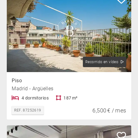
Recorrido en vídeo
Piso
Madrid - Argüelles
4 dormitorios
187 m²
6,500 € / mes
REF. 87252619