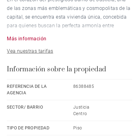
de las zonas más emblemáticas y cosmopolitas de la
capital, se encuentra esta vivienda única, concebida
para quienes buscan la perfecta armonía entre
elegancia, confort y diseño contemporáneo.
Más información
Vea nuestras tarifas
Ubicada en la encantadora y silenciosa Calle de San
Lorenzo, esta propiedad de 85 m² ha sido objeto de
Información sobre la propiedad
una reforma integral de autor, firmada por un
arquitecto de reconocido prestigio, que ha sabido
preservar la esencia clásica del edificio madrileño
REFERENCIA DE LA
86388485
AGENCIA
mientras introduce una estética moderna y
sofisticada.
SECTOR/ BARRIO
Justicia
Centro
Los espacios se articulan en torno a una amplia zona
TIPO DE PROPIEDAD
Piso
de día, bañada por luz natural y pensada para la
convivencia, con una cocina abierta de diseño,