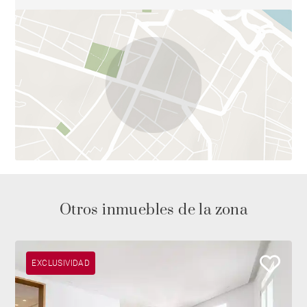
nobles y acabados de alta calidad, incorporando
piedra caliza, detalles en mármol, carpintería
cuidadosamente seleccionada, iluminación integrada
y aire acondicionado. La finca cuenta con ascensor,
servicio de conserjería y una plaza de garaje incluida
en el precio, un valor especialmente apreciado en esta
zona de Madrid. A pocos minutos del Parque del
Retiro y de la Quinta de la Fuente del Berro, esta
propiedad representa una oportunidad excepcional
para disfrutar de un estilo de vida sofisticado en una
de las direcciones más demandadas de la capital.
Otros inmuebles de la zona
EXCLUSIVIDAD