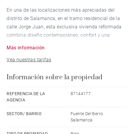
En una de las localizaciones más apreciadas del
distrito de Salamanca, en el tramo residencial de la
calle Jorge Juan, esta exclusiva vivienda reformada
combina diseño contemporáneo, confort y una
extraordinaria luminosidad. Situada en una quinta
Más información
planta exterior con orientación sur, disfruta de vistas
Vea nuestras tarifas
despejadas y de una excelente entrada de luz natural
durante todo el día.
Información sobre la propiedad
Con una superficie construida de 122,5 m², la
propiedad ha sido concebida para ofrecer espacios
REFERENCIA DE LA
87144177
AGENCIA
amplios, funcionales y elegantes. La zona de día se
articula en torno a un generoso salón-comedor
SECTOR/ BARRIO
Fuente Del Berro
presidido por grandes ventanales, conectado con una
Salamanca
sofisticada cocina de diseño equipada con una
TIPO DE PROPIEDAD
Piso