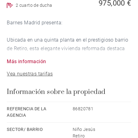
975,000 €
2 cuarto de ducha
Barnes Madrid presenta:
Ubicada en una quinta planta en el prestigioso barrio
de Retiro, esta elegante vivienda reformada destaca
por sus impresionantes vistas panorámicas
Más información
completamente despejadas sobre la ciudad de
Vea nuestras tarifas
Madrid, ofreciendo una luminosidad excepcional y
una sensación de amplitud única.
Información sobre la propiedad
La propiedad ha sido renovada con excelentes
calidades, combinando materiales cuidadosamente
REFERENCIA DE LA
86820781
AGENCIA
seleccionados, diseño contemporáneo y una
distribución pensada para el máximo confort. Cada
SECTOR/ BARRIO
Niño Jesús
espacio ha sido concebido para crear una atmósfera
Retiro