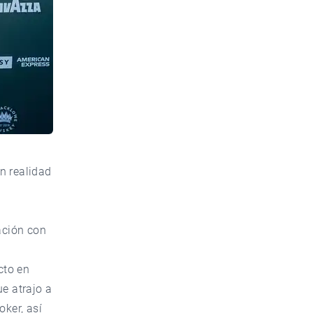
n realidad
ación con
cto en
ue atrajo a
oker, así