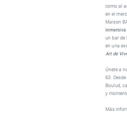
como al ar
en el merc
Maison BA
inmersiva
un bar de
en una exc
Art de Viv
Únete a no
63. Desde 
Boulud, c
y momento
Más infor