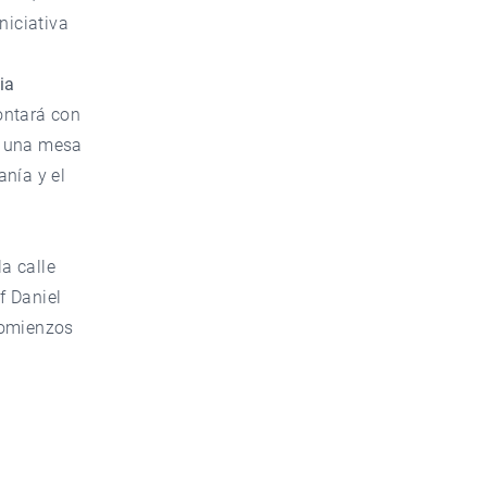
niciativa
ia
ontará con
y una mesa
anía y el
la calle
f Daniel
comienzos