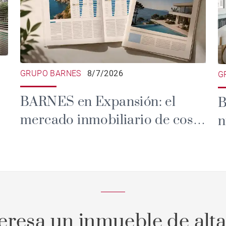
GRUPO BARNES
8/7/2026
G
BARNES en Expansión: el
B
mercado inmobiliario de costa
n
sigue creciendo
p
teresa un inmueble de alt