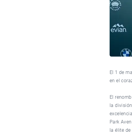
El 1 de m
en el cora
El renomb
la divisió
excelencia
Park Avenu
la élite d