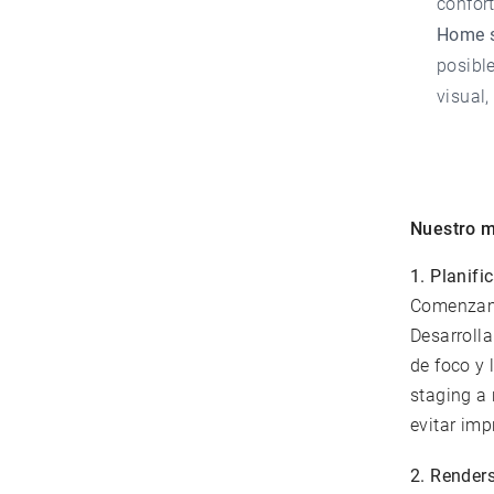
confor
Home s
posibl
visual,
Nuestro m
1. Planifi
Comenzamo
Desarrolla
de foco y 
staging a
evitar imp
2. Renders