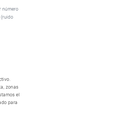
or número
 (ruido
tivo.
ta, zonas
ustamos el
ado para