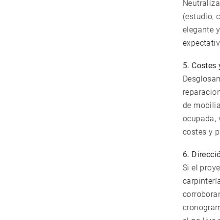
Neutraliz
(estudio, 
elegante y
expectativ
5. Costes
Desglosamo
reparacio
de mobilia
ocupada, 
costes y 
6. Direcc
Si el proy
carpinterí
corroboran
cronograma