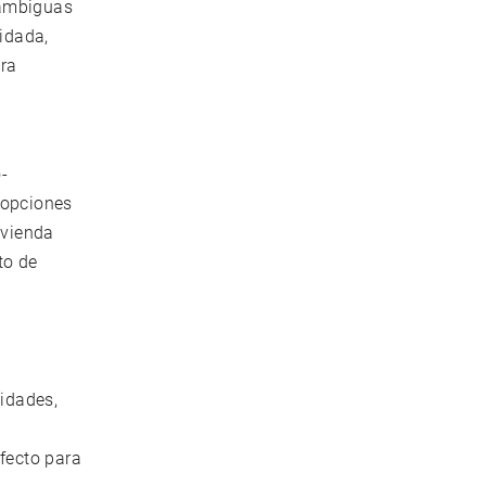
 ambiguas
uidada,
ora
-
 opciones
ivienda
to de
lidades,
rfecto para