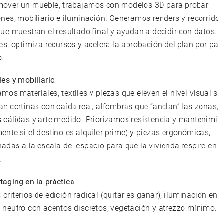
mover un mueble, trabajamos con modelos 3D para probar
ones, mobiliario e iluminación. Generamos renders y recorrid
que muestran el resultado final y ayudan a decidir con datos.
res, optimiza recursos y acelera la aprobación del plan por pa
o.
les y mobiliario
mos materiales, textiles y piezas que eleven el nivel visual s
r: cortinas con caída real, alfombras que “anclan” las zonas
s cálidas y arte medido. Priorizamos resistencia y mantenim
ente si el destino es alquiler prime) y piezas ergonómicas,
adas a la escala del espacio para que la vivienda respire en
.
taging en la práctica
criterios de edición radical (quitar es ganar), iluminación e
 neutro con acentos discretos, vegetación y atrezzo mínimo.