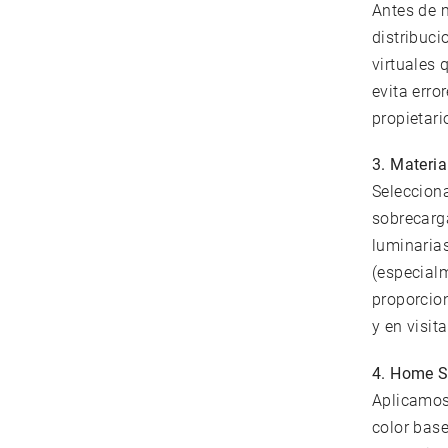
Antes de 
distribuci
virtuales 
evita erro
propietari
3. Materia
Selecciona
sobrecarga
luminaria
(especialm
proporcion
y en visita
4. Home S
Aplicamos 
color base