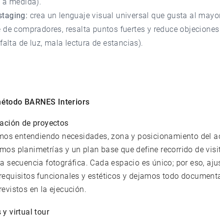
t a medida).
taging:
crea un lenguaje visual universal que gusta al may
e de compradores, resalta puntos fuertes y reduce objeciones
 falta de luz, mala lectura de estancias).
étodo BARNES Interiors
cación de proyectos
s entendiendo necesidades, zona y posicionamiento del ac
mos planimetrías y un plan base que define recorrido de visi
la secuencia fotográfica. Cada espacio es único; por eso, aj
 requisitos funcionales y estéticos y dejamos todo document
revistos en la ejecución.
 y virtual tour