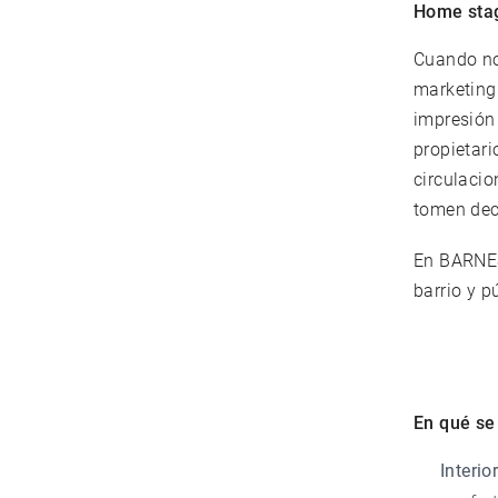
Home stag
Cuando no
marketing
impresión 
propietari
circulaci
tomen dec
En BARNES
barrio y p
En qué se 
Interio