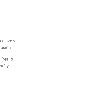
 clave y
rusión.
(real o
no” y