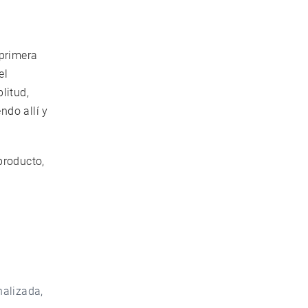
e
 primera
el
litud,
ndo allí y
producto,
nalizada,