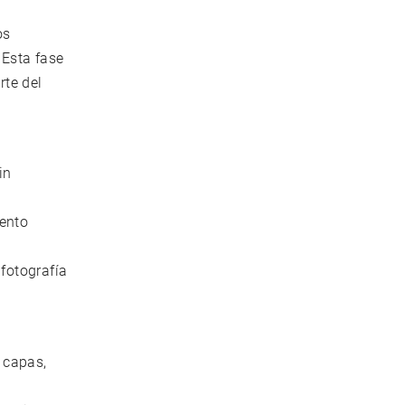
os
 Esta fase
rte del
in
,
iento
 fotografía
n capas,