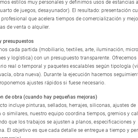
amos estilos muy personales y definimos usos de estancias
cuarto de juegos, desayunador). El resultado: presentación c
 profesional que acelera tiempos de comercialización y mej
as de venta o alquiler.
 y presupuestos
s cada partida (mobiliario, textiles, arte, iluminación, micro
nes y logística) con un presupuesto transparente. Ofrecemos
rio real o temporal y paquetes escalables según tipología (v
vacía, obra nueva). Durante la ejecución hacemos seguimien
proponemos ajustes rápidos si fuese necesario.
ión de obra (cuando hay pequeñas mejoras)
ecto incluye pinturas, sellados, herrajes, siliconas, ajustes de
a o similares, nuestro equipo coordina tiempos, gremios y ca
do que los trabajos se ajusten a planos, especificaciones y
. El objetivo es que cada detalle se entregue a tiempo y pe