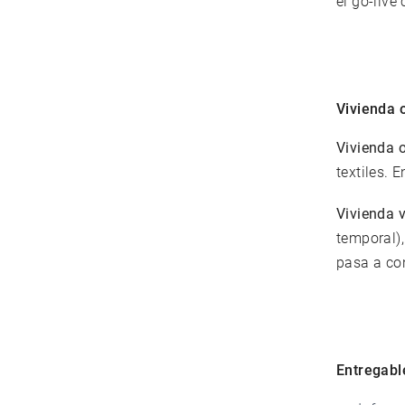
el go-live
Vivienda 
Vivienda 
textiles.
Vivienda 
temporal),
pasa a con
Entregabl