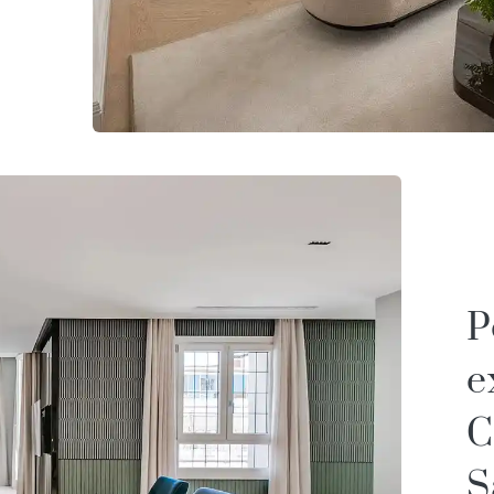
P
e
C
S