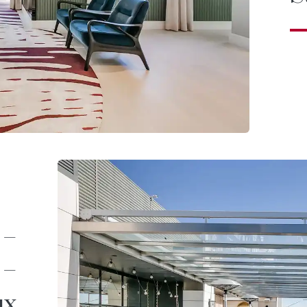
 –
 –
ux