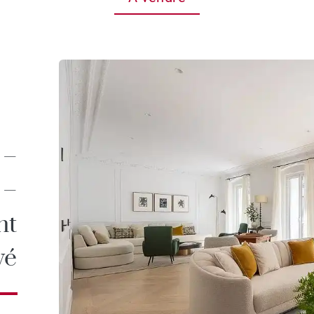
 –
 –
nt
vé