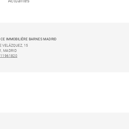
Actualités
CE IMMOBILIÈRE BARNES MADRID
E VELÁZQUEZ, 15
1, MADRID
911961820