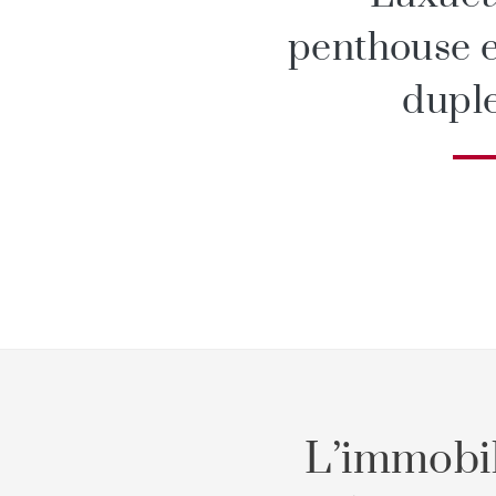
penthouse 
dupl
L’immobil