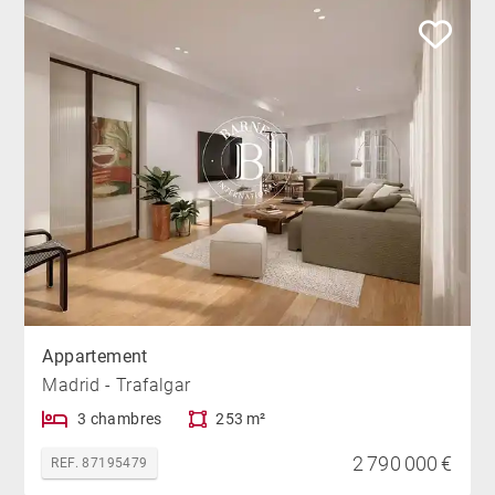
Appartement
Madrid - Trafalgar
3 chambres
253 m²
2 790 000 €
REF. 87195479