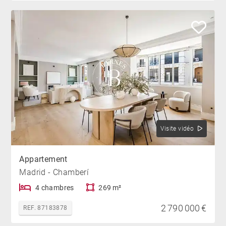
Visite vidéo
Appartement
Madrid - Chamberí
4 chambres
269 m²
2 790 000 €
REF. 87183878