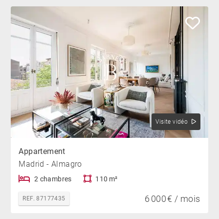
Visite vidéo
Appartement
Madrid - Almagro
2 chambres
110 m²
6 000 € / mois
REF. 87177435