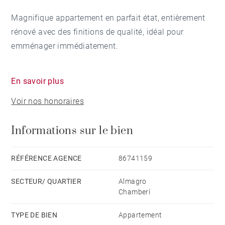
Magnifique appartement en parfait état, entièrement
rénové avec des finitions de qualité, idéal pour
emménager immédiatement.
La distribution est très fonctionnelle : entrée avec
En savoir plus
grand placard encastré, cuisine indépendante
Voir nos honoraires
entièrement équipée avec grand rangement et placard
buanderie avec lave-linge et sèche-linge. Le grand
Informations sur le bien
salon-salle à manger, très lumineux, relie parfaitement
les espaces de jour et dispose d'une sortie vers
l'extérieur.
RÉFÉRENCE AGENCE
86741159
SECTEUR/ QUARTIER
Almagro
Le salon et la chambre principale sont orientés plein
Chamberí
sud et donnent sur la rue, garantissant une lumière
naturelle tout au long de la journée. Toutes les pièces
TYPE DE BIEN
Appartement