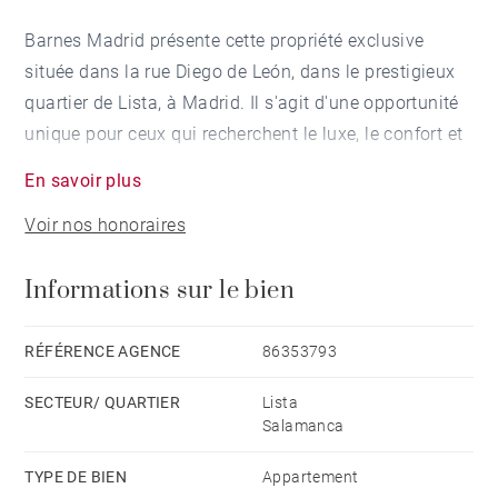
Barnes Madrid présente cette propriété exclusive
située dans la rue Diego de León, dans le prestigieux
quartier de Lista, à Madrid. Il s'agit d'une opportunité
unique pour ceux qui recherchent le luxe, le confort et
un style de vie sophistiqué.
En savoir plus
Voir nos honoraires
D'une superficie cadastrale de 197 m², la propriété
comprend trois chambres et trois salles de bains,
Informations sur le bien
ainsi qu'une cuisine entièrement équipée et une
buanderie, ce qui garantit une grande fonctionnalité et
un confort optimal. La maison a fait l'objet d'une
RÉFÉRENCE AGENCE
86353793
rénovation complète et s'adapte aux dernières
SECTEUR/ QUARTIER
Lista
tendances en matière de design, offrant des finitions
Salamanca
de qualité et une ambiance moderne et élégante.
TYPE DE BIEN
Appartement