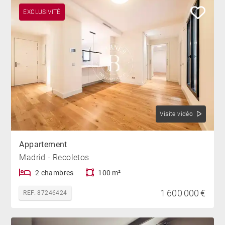
EXCLUSIVITÉ
Visite vidéo
Appartement
Madrid - Recoletos
2 chambres
100 m²
1 600 000 €
REF. 87246424