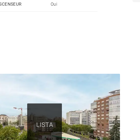
SCENSEUR
Oui
dotée de sa propre salle de bains privative. L'une
llir une chambre de service ou un bureau. Un WC
néreux espaces de rangement complètent une
parking dans la résidence. Pour ceux qui
ace de parking dans le même immeuble est également
e la meilleure offre gastronomique, commerciale et
ns et une qualité de vie quotidienne qui fait de ce
LISTA