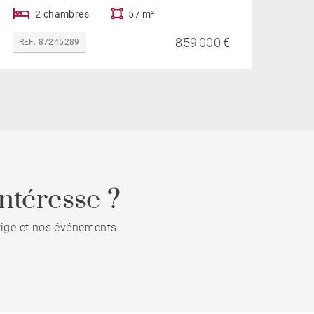
2 chambres
57 m²
859 000 €
REF. 87245289
ntéresse ?
stige et nos événements