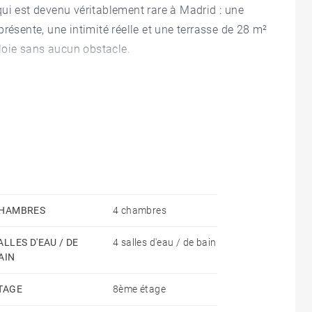
ui est devenu véritablement rare à Madrid : une
résente, une intimité réelle et une terrasse de 28 m²
ploie sans aucun obstacle.
ute une terrasse pleinement intégrée à la vie
ile — une échelle qui se ressent dès le premier
nce de vivre au cœur de Madrid.
tériaux haut de gamme, des solutions techniques de
e finition étudiée dans ses moindres détails
à la hauteur des meilleures résidences prime de la
HAMBRES
4 chambres
ALLES D'EAU / DE
4 salles d'eau / de bain
AIN
, salle à manger et cuisine indépendante s'ouvrent
ière directe tout au long de la journée grâce à
TAGE
8ème étage
. Un espace où il fait bon vivre.