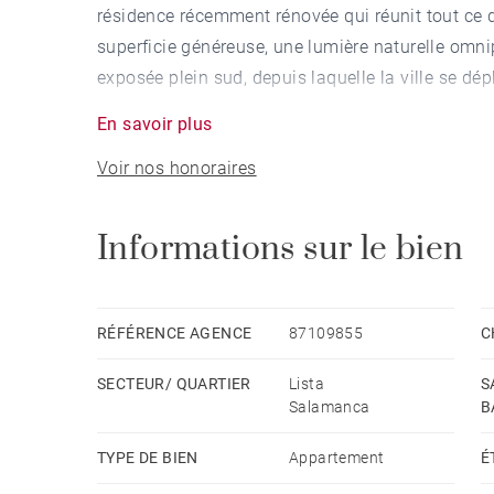
résidence récemment rénovée qui réunit tout ce q
superficie généreuse, une lumière naturelle omnip
exposée plein sud, depuis laquelle la ville se dé
En savoir plus
Avec 232 m² de surface construite auxquels s'ajo
Voir nos honoraires
quotidienne, le bien atteint 272 m² de surface ut
instant et qui transforme radicalement l'expérie
Informations sur le bien
La rénovation n'a rien laissé au hasard. Des ma
dernière génération et une sélection d'éléments d
composent un ensemble sophistiqué et cohérent, 
RÉFÉRENCE AGENCE
87109855
C
capitale. Prête à habiter dès le premier jour.
SECTEUR/ QUARTIER
Lista
S
Salamanca
B
L'espace de vie constitue le cœur du bien : salon
naturellement sur la terrasse sud, baignée de lum
TYPE DE BIEN
Appartement
É
l'orientation et à la hauteur privilégiée de l'étage