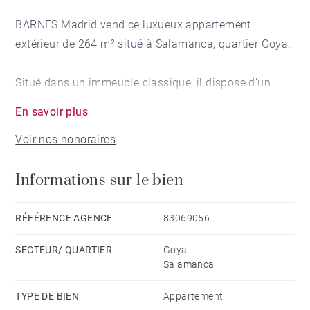
BARNES Madrid vend ce luxueux appartement
extérieur de 264 m² situé à Salamanca, quartier Goya.
Situé dans un immeuble classique, il dispose d’un
ascenseur et d’un gardien.
En savoir plus
Voir nos honoraires
Doté d’éléments architecturaux protégés, ce bien
exclusif offre une élégante combinaison d’espace, de
Informations sur le bien
lumière naturelle et de caractère classique.
Le logement luxueux, entièrement extérieur et très
RÉFÉRENCE AGENCE
83069056
lumineux, bénéficie d’une orientation nord pour la
SECTEUR/ QUARTIER
Goya
partie sociale et sud pour la partie privée, garantissant
Salamanca
une lumière naturelle tout au long de la journée.
TYPE DE BIEN
Appartement