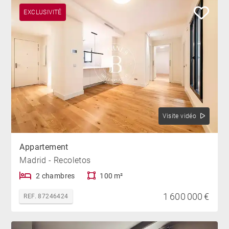
EXCLUSIVITÉ
Visite vidéo
Appartement
Madrid - Recoletos
2 chambres
100 m²
1 600 000 €
REF. 87246424