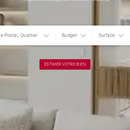
de Postal, Quartier
Budget
Surface
ESTIMER VOTRE BIEN
1
2
3
€