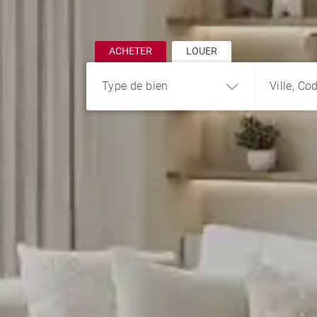
ACHETER
LOUER
Type de bien
Ville, Co
Appartement
Maison
Chalet
Bureau et
Penthouse
Propriété
commerce