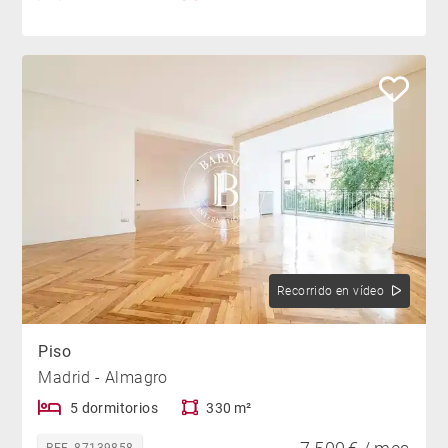
Recorrido en vídeo
Piso
Madrid - Almagro
5 dormitorios
330 m²
REF. 87139858