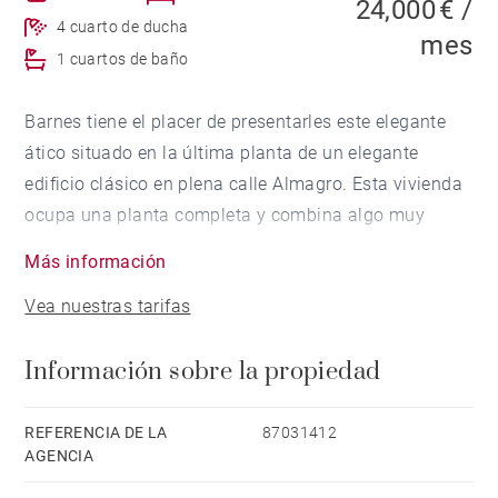
24,000 € /
4 cuarto de ducha
mes
1 cuartos de baño
Barnes tiene el placer de presentarles este elegante
ático situado en la última planta de un elegante
edificio clásico en plena calle Almagro. Esta vivienda
ocupa una planta completa y combina algo muy
difícil de encontrar en la zona: privacidad real, luz
Más información
abierta durante todo el día y una terraza de
Vea nuestras tarifas
aproximadamente 50 m² perfectamente integrada en
la vida de la casa.
Información sobre la propiedad
Desde que se accede a la propiedad, la sensación es
distinta. La altura, los grandes ventanales y las vistas
REFERENCIA DE LA
87031412
AGENCIA
despejadas generan una atmósfera de calma y
amplitud poco habitual en el centro de la capital.