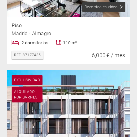
Recorrido en vídeo
Piso
Madrid - Almagro
2 dormitorios
110 m²
6,000 € / mes
REF. 87177435
EXCLUSIVIDAD
ALQUILADO
POR BARNES