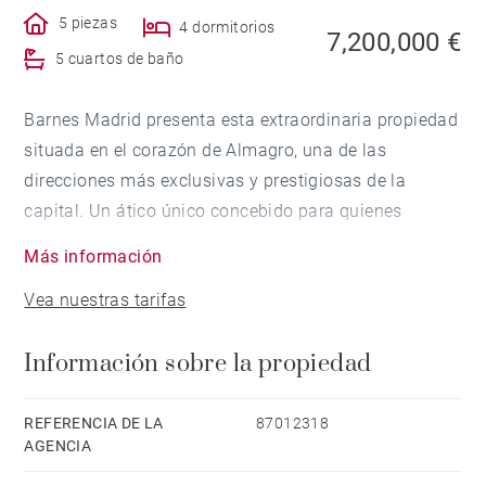
5 piezas
4 dormitorios
7,200,000 €
5 cuartos de baño
Barnes Madrid presenta esta extraordinaria propiedad
situada en el corazón de Almagro, una de las
direcciones más exclusivas y prestigiosas de la
capital. Un ático único concebido para quienes
entienden el lujo como una combinación perfecta
Más información
entre privacidad, diseño, confort y ubicación.
Vea nuestras tarifas
Con 353 m² cuidadosamente distribuidos, esta
Información sobre la propiedad
vivienda representa una oportunidad excepcional
dentro del mercado prime de Madrid. Un hogar
pensado para clientes que valoran la amplitud, la luz
REFERENCIA DE LA
87012318
AGENCIA
natural, los espacios exteriores y los servicios
exclusivos, en una de las zonas más seguras,