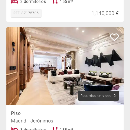
3 dormitorios
155 m²
1,140,000 €
REF. 87175705
Recorrido en vídeo
Piso
Madrid - Jerónimos
3 dormitorios
138 m²