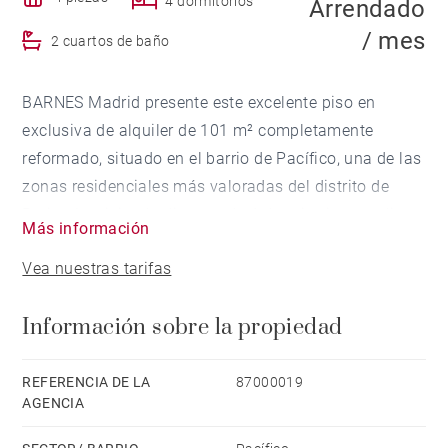
4 dormitorios
Arrendado
/ mes
2 cuartos de baño
BARNES Madrid presente este excelente piso en
exclusiva de alquiler de 101 m² completamente
reformado, situado en el barrio de Pacífico, una de las
zonas residenciales más valoradas del distrito de
Retiro. La vivienda dispone de 4 dormitorios amplios,
Más información
2 cuartos de baño completos y una agradable terraza
Vea nuestras tarifas
cubierta, ideal para disfrutar como zona de descanso,
despacho o comedor exterior durante todo el año.
Información sobre la propiedad
El inmueble destaca por su reforma reciente, con un
diseño moderno y funcional, espacios luminosos y
REFERENCIA DE LA
87000019
AGENCIA
una distribución cómoda pensada para el día a día.
Listo para entrar a vivir.