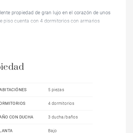
nte propiedad de gran lujo en el corazón de unos
te piso cuenta con 4 dormitorios con armarios
plios salones con diferentes espacios decorados al
e la entrada de luz natural es estupenda y crean un
día.
piedad
 la cocina, que está equipada con todos los
spacio de almacenaje, amplio frigorífico y todas
ABITACIÓNES
5 piezas
lidad.
ORMITORIOS
4 dormitorios
e y todo lo necesario para entrar a vivir. Está
AÑO CON DUCHA
3 ducha/baños
LANTA
Bajo