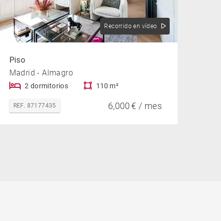
Recorrido en vídeo
Piso
Madrid - Almagro
2 dormitorios
110 m²
6,000 € / mes
REF. 87177435