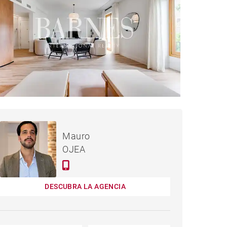
Contáctenos /
mes
PISO MADRID - 309 M²
Mauro
OJEA
DESCUBRA LA AGENCIA