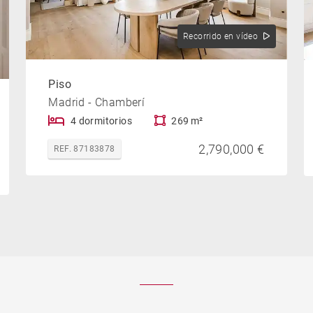
Recorrido en vídeo
Piso
Madrid - Chamberí
4 dormitorios
269 m²
2,790,000 €
REF. 87183878