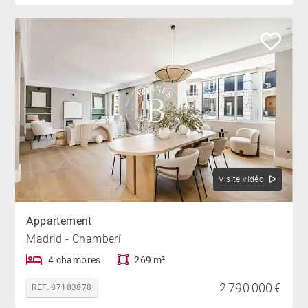
Visite vidéo
Appartement
Madrid - Chamberí
4 chambres
269 m²
2 790 000 €
REF. 87183878