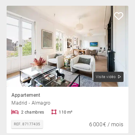
Visite vidéo
Appartement
Madrid - Almagro
2 chambres
110 m²
6 000 € / mois
REF. 87177435