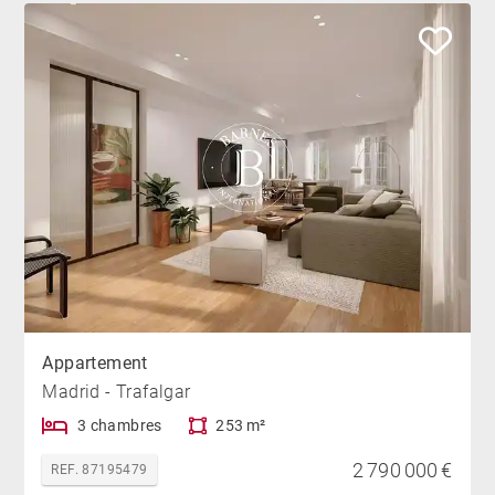
Appartement
Madrid - Trafalgar
3 chambres
253 m²
2 790 000 €
REF. 87195479