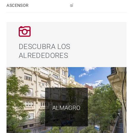
ellos con baño en suite y grandes ventanales que
ASCENSOR
sí
garantizan tranquilidad y luz natural. La propiedad
incluye plaza de garaje en el edificio, trastero en la
última planta con luz natural, servicio de portería y un
único vecino por planta, lo que refuerza su carácter
exclusivo. Una vivienda única en una de las
DESCUBRA LOS
direcciones más codiciadas de Madrid.
ALREDEDORES
ALMAGRO