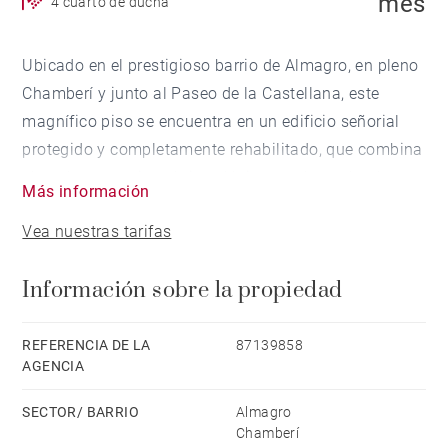
mes
4 cuarto de ducha
Ubicado en el prestigioso barrio de Almagro, en pleno
Chamberí y junto al Paseo de la Castellana, este
magnífico piso se encuentra en un edificio señorial
protegido y completamente rehabilitado, que combina
el carácter arquitectónico clásico con los más altos
Más información
estándares de calidad contemporánea.
Vea nuestras tarifas
La vivienda, de aproximadamente 255 m², ha sido
Información sobre la propiedad
íntegramente reformada con materiales de primer
nivel y un cuidado excepcional en cada detalle. La
distribución distingue claramente la zona de día y la
REFERENCIA DE LA
87139858
AGENCIA
zona de servicio. La cocina, amplia y totalmente
equipada con electrodomésticos de alta gama, se
SECTOR/ BARRIO
Almagro
sitúa en la parte trasera de la vivienda, conservando
Chamberí